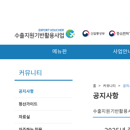
본문 바로가기
메뉴판
사업안
커뮤니티
홈
>
커뮤니티
>
공지
공지사항
공지사항
정산가이드
수출지원기반활용사
자료실