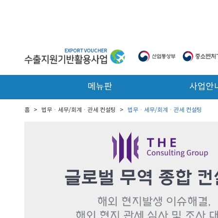
본문 바로가기
메뉴판
사업안
홈
>
법무ㆍ세무/회계ㆍ관세 컨설팅
>
법무ㆍ세무/회계ㆍ관세 컨설팅