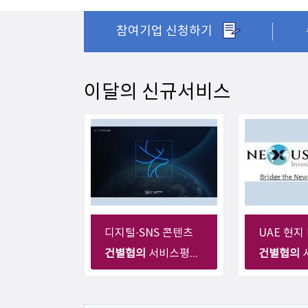
참여기업 신청하기
이달의 신규서비스
디지털·SNS 콘텐츠
건별협의
서비스평균가 : 0원
건별협의
서비