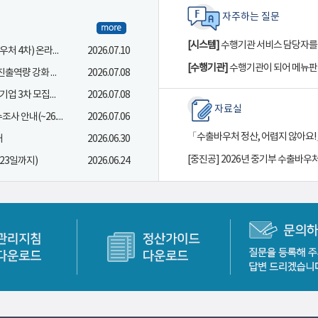
자주하는 질문
[시스템]
수행기관 서비스 담당자를 
[KOTRA] 2026년 산업부 수출바우처사업(긴급지원 바우처 4차) 온라인 신청 설명회 안내
2026.07.10
[수행기관]
수행기관이 되어 메뉴판
2026 산업통상부 수출지원기반활용사업(산업 글로벌 진출역량 강화 사업_긴급지원바우처4차) 참여기업 모집안내
2026.07.08
(중기부) 2026년도 중기부 수출지원기반활용사업 참여기업 3차 모집공고
2026.07.08
자료실
디자인개발분야 투입 전문인력 하반기 인건비 총액 전수조사 안내(~26.07.29)
2026.07.06
내
2026.06.30
23일까지)
2026.06.24