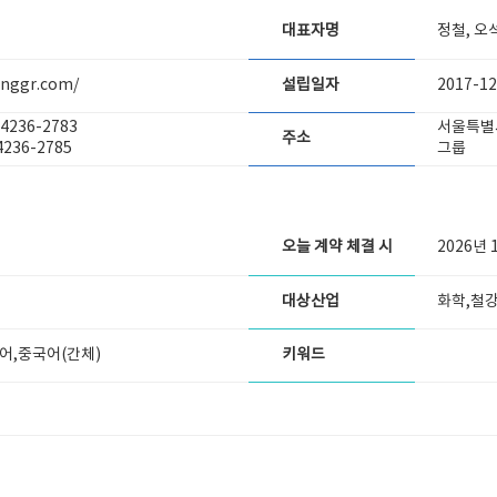
대표자명
정철, 오
inggr.com/
설립일자
2017-12
-4236-2783
서울특별시
주소
4236-2785
그룹
오늘 계약 체결 시
2026년 
대상산업
화학,철강
어,중국어(간체)
키워드