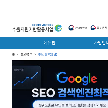
본문 바로가기
메뉴판
사업안
홈
>
홍보/광고
>
홍보/광고(일반)