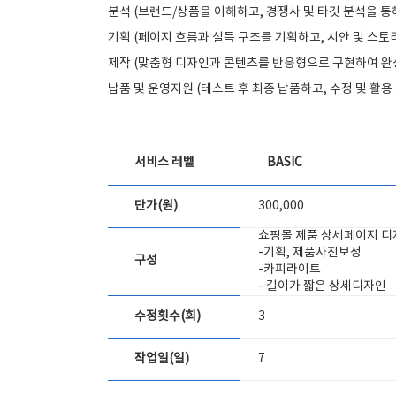
분석 (브랜드/상품을 이해하고, 경쟁사 및 타깃 분석을 통
기획 (페이지 흐름과 설득 구조를 기획하고, 시안 및 스토
제작 (맞춤형 디자인과 콘텐츠를 반응형으로 구현하여 완
납품 및 운영지원 (테스트 후 최종 납품하고, 수정 및 활
서비스 레벨
BASIC
단가(원)
300,000
쇼핑몰 제품 상세페이지 디
-기획, 제품사진보정
구성
-카피라이트
- 길이가 짧은 상세디자인
수정횟수(회)
3
작업일(일)
7