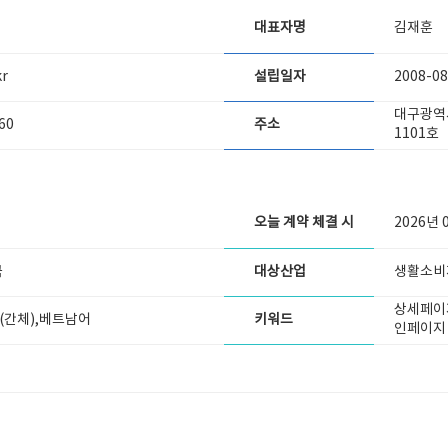
대표자명
김재훈
kr
설립일자
2008-08
대구광역시
60
주소
1101호
오늘 계약 체결 시
2026년 
국
대상산업
생활소비재
상세페이
(간체),베트남어
키워드
인페이지