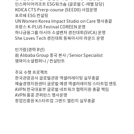
인스파이어리조트 ESG워크숍 (글로벌 C-레벨 담당)
KOICA CTS Prerp-course (SEED0) 사업운영
포르쉐 ESG 컨설팅
UN Women Korea Impact Studio on Care 행사총괄
프랑스 K-PLUS Festival CORÉEN 운영
하나금융그룹 아시아 소셜벤처 경진대회(SVCA) 운영
She Loves Tech 경진대회 동북아시아 라운드 운영
민가람(경력 8년)
前 Alibaba Group 중국 본사 / Senior Specialist
엠와이소셜컴퍼니 / 컨설턴트
주요 수행 프로젝트
한국관광공사 글로벌관광 액셀러레이팅 실무총괄
예술경영지원센터 글로벌 예경 엑셀러레이팅 스타트업 멘토
AVPN 한국대표부 글로벌 네트워크 협력지원 총괄 책임
AVPN 홍콩 콘퍼런스 행사운영
창업진흥원 K스타트업 그랜드 챌린지 실무총괄