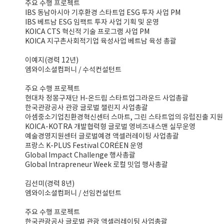
주요 수행 프로젝트
IBS 동남아시아 기후환경 스타트업 ESG 투자 사업 PM
IBS 베트남 ESG 임팩트 투자 사업 기획 및 운영
KOICA CTS 혁신적 기술 프로그램 사업 PM
KOICA 지구촌사회적기업 육성사업 베트남 육성 총괄
이예지(경력 12년)
엠와이소셜컴퍼니 / 수석컨설턴트
주요 수행 프로젝트
현대차 정몽구재단 H-온드림 스타트업그라운드 사업총괄
한국관광공사 관광 글로벌 챌린지 사업총괄
아셈중소기업친환경혁신센터 스마트, 그린 스타트업의 유럽진출 지원
KOICA-KOTRA 개발협력형 글로벌 영비즈내스맨 실무운영
예술경영지원센터 글로벌예경 액셀러레이팅 사업총괄
프랑스 K-PLUS Festival CORÉEN 운영
Global Impact Challenge 행사총괄
Global Intrapreneur Week 로컬 밋업 행사총괄
김선미(경력 8년)
엠와이소셜컴퍼니 / 선임컨설턴트
주요 수행 프로젝트
한국관광공사 글로벌 관광 액셀러레이팅 사업총괄