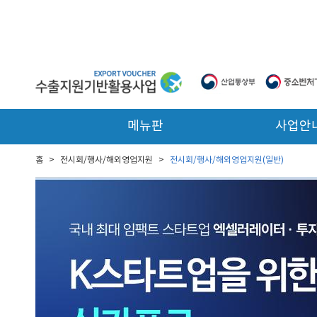
본문 바로가기
메뉴판
사업안
홈
>
전시회/행사/해외영업지원
>
전시회/행사/해외영업지원(일반)