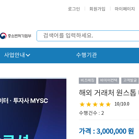
로그인
회원가입
마이페이지
사업안내
수행기관
비즈매칭
바이어컨텍
고객발굴
해외 거래처 원스톱
10/10.0
수행건수 : 2
가격 : 3,000,000 원