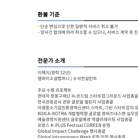
환불 기준
- 단순 변심으로 인한 일방적 서비스 취소 불가
- 양사간 협의에 따라 취소할 수 있으나, 서비스 계약 후
전문가 소개
이예지(경력 12년)
엠와이소셜컴퍼니 / 수석컨설턴트
주요 수행 프로젝트
현대차 정몽구재단 H-온드림 스타트업그라운드 사업총
한국관광공사 관광 글로벌 챌린지 사업총괄
아셈중소기업친환경혁신센터 스마트, 그린 스타트업의 
KOICA-KOTRA 개발협력형 글로벌 영비즈내스맨 실무
예술경영지원센터 글로벌예경 액셀러레이팅 사업총괄
프랑스 K-PLUS Festival CORÉEN 운영
Global Impact Challenge 행사총괄
Global Intrapreneur Week 로컬 밋업 행사총괄