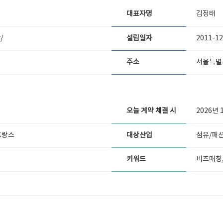
대표자명
김정태
/
설립일자
2011-12
주소
서울특별시
오늘 계약 체결 시
2026년 
프랑스
대상산업
섬유/패션
키워드
비즈매칭,