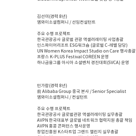
김선미(경력 8년)
엠와이소셜컴퍼니 / 선임컨설턴트
주요 수행 프로젝트
한국관광공사 글로벌 관광 액셀러레이팅 사업총괄
인스파이어리조트 ESG워크숍 (글로벌 C-레벨 담당)
UN Women Korea Impact Studio on Care 행사총괄
프랑스 K-PLUS Festival CORÉEN 운영
하나금융그룹 아시아 소셜벤처 경진대회(SVCA) 운영
민가람(경력 8년)
前 Alibaba Group 중국 본사 / Senior Specialist
엠와이소셜컴퍼니 / 컨설턴트
주요 수행 프로젝트
한국관광공사 글로벌관광 액셀러레이팅 실무총괄
AVPN 한국대표부 글로벌 네트워크 협력지원 총괄 책임
AVPN 홍콩 콘퍼런스 행사운영
창업진흥원 K스타트업 그랜드 챌린지 실무총괄