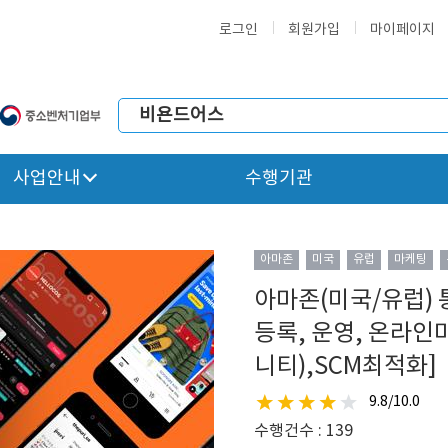
로그인
회원가입
마이페이지
사업안내
수행기관
아마존
미국
유럽
마케팅
아마존(미국/유럽)
등록, 운영, 온라
니티),SCM최적화]
9.8/10.0
수행건수 : 139