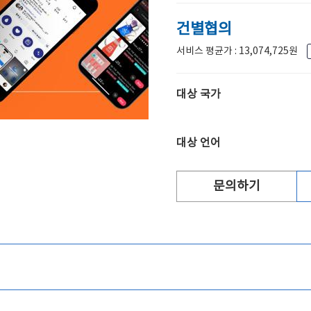
건별협의
서비스 평균가 : 13,074,725원
대상 국가
대상 언어
문의하기