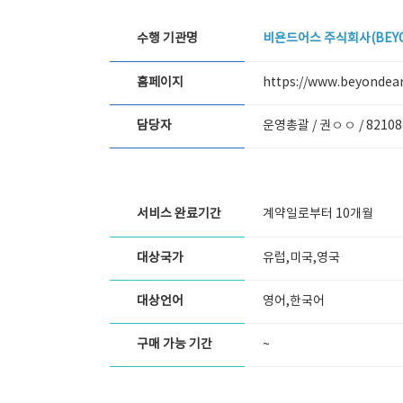
수행 기관명
비욘드어스 주식회사(BEYO
홈페이지
https://www.beyondear
담당자
운영총괄 / 권ㅇㅇ /
82108
서비스 완료기간
계약일로부터 10개월
대상국가
유럽,미국,영국
대상언어
영어,한국어
구매 가능 기간
~