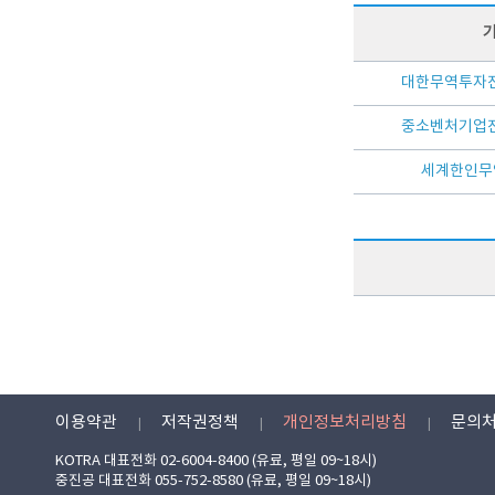
대한무역투자진
중소벤처기업진
세계한인무역
이용약관
저작권정책
개인정보처리방침
문의
KOTRA 대표전화 02-6004-8400 (유료, 평일 09~18시)
중진공 대표전화 055-752-8580 (유료, 평일 09~18시)