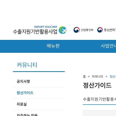
본문 바로가기
메뉴판
사업안
커뮤니티
홈
>
커뮤니티
>
정산
공지사항
정산가이드
정산가이드
수출지원기반활용사
자료실